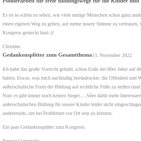
Pionierarbeit für freie Bildungswege für die Kinder und
Es ist so schön zu sehen, wie viele mutige Menschen schon ganz an
einen eigenen Weg zu gehen, auf meine innere Stimme zu vertrauen, w
Kongress gesteckt hast:-)!
Christine
Gedankensplitter zum Gesamtthema
13. November 2022
Ich habe das große Vorrecht gehabt, schon Ende der 80er Jahre auf 
haben. Etwas, was mich nachhaltig beeindruckte: die Offenheit und W
außerschulische Form der Bildung auf rechtliche Füße zu stellen (un
Nun: es gibt immer noch keinen Sieger… Aber dafür mehr Interessiert
außerschulischen Bildung für unsere Kinder leider nicht eingeschlage
andererseits, um bei Problemen vor Ort sein zu können.
Ein paar Gedankensplitter zum Kongress:
Frontal-Unterricht: