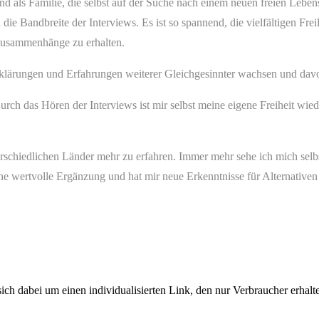
nd als Familie, die selbst auf der Suche nach einem neuen freien Lebens
die Bandbreite der Interviews. Es ist so spannend, die vielfältigen Fr
 Zusammenhänge zu erhalten.
klärungen und Erfahrungen weiterer Gleichgesinnter wachsen und davo
rch das Hören der Interviews ist mir selbst meine eigene Freiheit wie
terschiedlichen Länder mehr zu erfahren. Immer mehr sehe ich mich sel
ne wertvolle Ergänzung und hat mir neue Erkenntnisse für Alternativen
h dabei um einen individualisierten Link, den nur Verbraucher erhalte