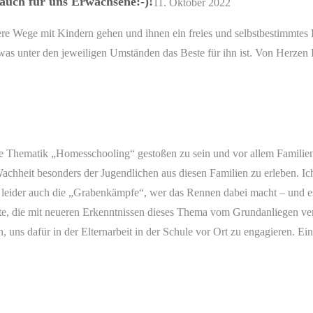
 auch für uns Erwachsene:-)!
11. Oktober 2022
dere Wege mit Kindern gehen und ihnen ein freies und selbstbestimmte
as unter den jeweiligen Umständen das Beste für ihn ist. Von
Herzen Da
die Thematik „Homesschooling“ gestoßen zu sein und vor allem Familie
achheit besonders der Jugendlichen aus diesen Familien zu erleben. Ich
d leider auch die „Grabenkämpfe“, wer das Rennen dabei macht – und e
e, die mit neueren Erkenntnissen dieses Thema vom Grundanliegen verf
n, uns dafür in der Elternarbeit in der Schule vor Ort zu engagieren. 